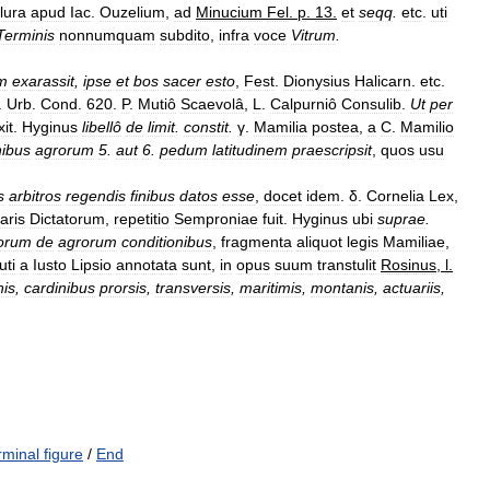
lura
apud
Iac
.
Ouzelium
,
ad
Minucium
Fel
.
p
.
13
.
et
seqq
.
etc
.
uti
Terminis
nonnumquam
subdito
,
infra
voce
Vitrum
.
m
exarassit
,
ipse
et
bos
sacer
esto
,
Fest
.
Dionysius
Halicarn
.
etc
.
.
Urb
.
Cond
.
620
.
P
.
Mutiô
Scaevolâ
,
L
.
Calpurniô
Consulib
.
Ut
per
it
.
Hyginus
libellô
de
limit
.
constit
.
γ
.
Mamilia
postea
,
a
C
.
Mamilio
nibus
agrorum
5
.
aut
6
.
pedum
latitudinem
praescripsit
,
quos
usu
s
arbitros
regendis
finibus
datos
esse
,
docet
idem
.
δ
.
Cornelia
Lex
,
aris
Dictatorum
,
repetitio
Semproniae
fuit
.
Hyginus
ubi
suprae
.
orum
de
agrorum
conditionibus
,
fragmenta
aliquot
legis
Mamiliae
,
uti
a
Iusto
Lipsio
annotata
sunt
,
in
opus
suum
transtulit
Rosinus
,
l
.
is
,
cardinibus
prorsis
,
transversis
,
maritimis
,
montanis
,
actuariis
,
rminal figure
/
End