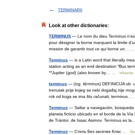
TERMINARII
Look at other dictionaries:
TERMINUS
— Le nom du dieu Terminus n’es
pour désigner la borne marquant la limite d’une
mission de garantir tout ce qui borne un…
Terminus
— is a Latin word that literally mea
station acting as an end destination *Bus te
**Jupiter (god) (also known by… …
Wikipedia
terminus
— (izg. tȅrminus) DEFINICIJA ob. 
trenutak prije kojeg se neki događaj nije mog
rok od koga se ima što računati; terminus
Terminus
— Saltar a navegación, búsqueda P
planeta ficticio ubicado en el borde de la Ví
de Trántor, de Isaac Asimov. Terminus es 
Terminus
— Стиль Без засечек Клас …
Ви