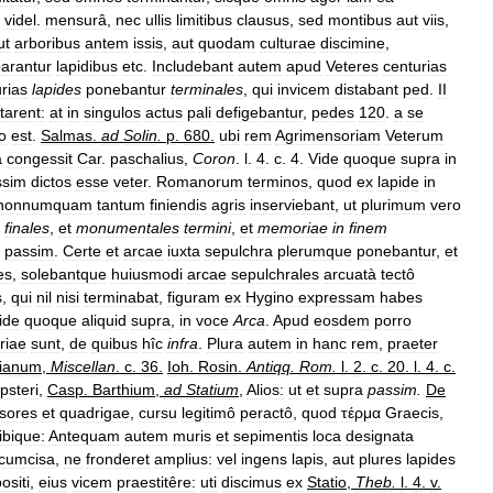
videl
.
mensurâ
,
nec
ullis
limitibus
clausus
,
sed
montibus
aut
viis
,
ut
arboribus
antem
issis
,
aut
quodam
culturae
discimine
,
arantur
lapidibus
etc
.
Includebant
autem
apud
Veteres
centurias
rias
lapides
ponebantur
terminales
,
qui
invicem
distabant
ped
.
II
tarent:
at
in
singulos
actus
pali
defigebantur
,
pedes
120
.
a
se
o
est
.
Salmas
.
ad
Solin
.
p
.
680
.
ubi
rem
Agrimensoriam
Veterum
a
congessit
Car
.
paschalius
,
Coron
.
l
.
4
.
c
.
4
.
Vide
quoque
supra
in
ssim
dictos
esse
veter
.
Romanorum
terminos
,
quod
ex
lapide
in
nonnumquam
tantum
finiendis
agris
inserviebant
,
ut
plurimum
vero
finales
,
et
monumentales
termini
,
et
memoriae
in
finem
passim
.
Certe
et
arcae
iuxta
sepulchra
plerumque
ponebantur
,
et
es
,
solebantque
huiusmodi
arcae
sepulchrales
arcuatà
tectô
s
,
qui
nil
nisi
terminabat
,
figuram
ex
Hygino
expressam
habes
ide
quoque
aliquid
supra
,
in
voce
Arca
.
Apud
eosdem
porro
riae
sunt
,
de
quibus
hîc
infra
.
Plura
autem
in
hanc
rem
,
praeter
tianum
,
Miscellan
.
c
.
36
.
Ioh
.
Rosin
.
Antiqq
.
Rom
.
l
.
2
.
c
.
20
.
l
.
4
.
c
.
steri
,
Casp
.
Barthium
,
ad
Statium
,
Alios:
ut
et
supra
passim
.
De
sores
et
quadrigae
,
cursu
legitimô
peractô
,
quod
τέρμα
Graecis
,
ibique:
Antequam
autem
muris
et
sepimentis
loca
designata
rcumcisa
,
ne
fronderet
amplius:
vel
ingens
lapis
,
aut
plures
lapides
ositi
,
eius
vicem
praestitêre:
uti
discimus
ex
Statio
,
Theb
.
l
.
4
.
v
.