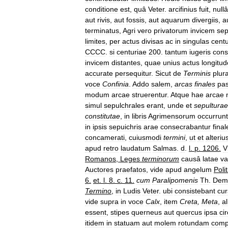
conditione
est
,
quâ
Veter
.
arcifinius
fuit
,
nullâ
aut
rivis
,
aut
fossis
,
aut
aquarum
divergiis
,
a
terminatus
,
Agri
vero
privatorum
invicem
sep
limites
,
per
actus
divisas
ac
in
singulas
centu
CCCC
.
si
centuriae
200
.
tantum
iugeris
cons
invicem
distantes
,
quae
unius
actus
longitud
accurate
persequitur
.
Sicut
de
Terminis
plur
voce
Confinia
.
Addo
salem
,
arcas
finales
pa
modum
arcae
struerentur
.
Atque
hae
arcae
simul
sepulchrales
erant
,
unde
et
sepulturae
constitutae
,
in
libris
Agrimensorum
occurrunt
in
ipsis
sepuichris
arae
consecrabantur
final
concamerati
,
cuiusmodi
termini
,
ut
et
alteriu
apud
retro
laudatum
Salmas
.
d
.
l
.
p
.
1206
.
V
Romanos
,
Leges
terminorum
causâ
latae
va
Auctores
praefatos
,
vide
apud
angelum
Poli
6
.
et
.
l
.
8
.
c
.
11
.
cum
Paralipomenis
Th
.
Demp
Termino
,
in
Ludis
Veter
.
ubi
consistebant
cur
vide
supra
in
voce
Calx
,
item
Creta
,
Meta
,
al
essent
,
stipes
querneus
aut
quercus
ipsa
ci
itidem
in
statuam
aut
molem
rotundam
comp