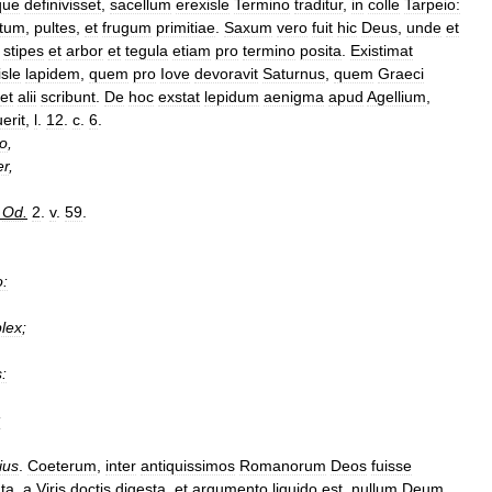
que
definivisset
,
sacellum
erexisle
Termino
traditur
,
in
colle
Tarpeio:
ntum
,
pultes
,
et
frugum
primitiae
.
Saxum
vero
fuit
hic
Deus
,
unde
et
stipes
et
arbor
et
tegula
etiam
pro
termino
posita
.
Existimat
isle
lapidem
,
quem
pro
Iove
devoravit
Saturnus
,
quem
Graeci
et
alii
scribunt
.
De
hoc
exstat
lepidum
aenigma
apud
Agellium
,
erit
,
l
.
12
.
c
.
6
.
io
,
er
,
.
Od
.
2
.
v
.
59
.
:
lex
;
s:
:
ius
.
Coeterum
,
inter
antiquissimos
Romanorum
Deos
fuisse
ta
,
a
Viris
doctis
digesta
,
et
argumento
liquido
est
,
nullum
Deum