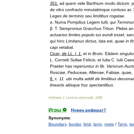
351
.
ad
quem
vide
Barthium
modo
dictum:
p
de
vitro
confracto
minutatimque
contuso
ac
Leges
de
terminis
seu
limitibus
rogatae
.
α
.
Numa
Pompilius
Legem
tulit
,
qui
Terminu
β
.
T
.
Sempronius
Gracchus
Trbun
.
Plebis
an
actuarios
limites
populo
ius
eundi
esset
,
sanx
qui
hinc
Limitanus
dictus
,
lata
est
,
quae
in
fi
capi
vetabat
.
Cicer
,
de
LL
.
l
.
1
.
et
in
Bruto
.
Eâdem
singulo
L
.
Cornelii
Sullae
Felicis
;
et
Iulia
C
.
Iulii
Caes
Praeter
has
reperiuntur
in
lib
.
Variorum
Auct
Rosciae
,
Peduceae
,
Allienae
,
Fabiae
,
quae
,
8
.
c
.
11
.
ubi
multa
addit
de
limitibus
decuman
lineariis
aliisque
huc
spectantibus
.
Hofmann
J
.
Lexicon
universale
.
1698
.
Игры ⚽
Нужен реферат?
Synonyms
:
Boundary
,
border
,
limit
,
term
,
mete
/
Term
,
te