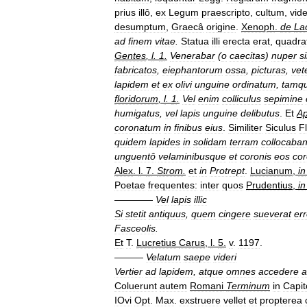
prius
illô
,
ex
Legum
praescripto
,
cultum
,
vid
desumptum
,
Graecâ
origine
.
Xenoph
.
de
La
ad
finem
vitae
.
Statua
illi
erecta
erat
,
quadra
Gentes
,
l
.
1
.
Venerabar
(
o
caecitas
)
nuper
s
fabricatos
,
eiephantorum
ossa
,
picturas
,
vet
lapidem
et
ex
olivi
unguine
ordinatum
,
tamq
floridorum
,
l
.
1
.
Vel
enim
colliculus
sepimine
humigatus
,
vel
lapis
unguine
delibutus
.
Et
Ap
coronatum
in
finibus
eius
.
Similiter
Siculus
F
quidem
lapides
in
solidam
terram
collocaban
unguentô
velaminibusque
et
coronis
eos
co
Alex
.
l
.
7
.
Strom
.
et
in
Protrept
.
Lucianum
,
in
Poetae
frequentes:
inter
quos
Prudentius
,
in
————
Vel
lapis
illic
Si
stetit
antiquus
,
quem
cingere
sueverat
err
Fasceolis
.
Et
T
.
Lucretius
Carus
,
l
.
5
.
v
.
1197
.
———
Velatum
saepe
videri
Vertier
ad
lapidem
,
atque
omnes
accedere
a
Coluerunt
autem
Romani
Terminum
in
Capit
IOvi
Opt
.
Max
.
exstruere
vellet
et
propterea