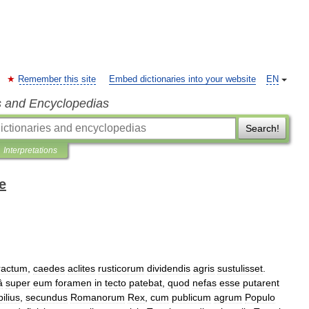
Remember this site
Embed dictionaries into your website
EN
s and Encyclopedias
Search!
Interpretations
e
ractum
,
caedes
aclites
rusticorum
dividendis
agris
sustulisset
.
â
super
eum
foramen
in
tecto
patebat
,
quod
nefas
esse
putarent
ilius
,
secundus
Romanorum
Rex
,
cum
publicum
agrum
Populo