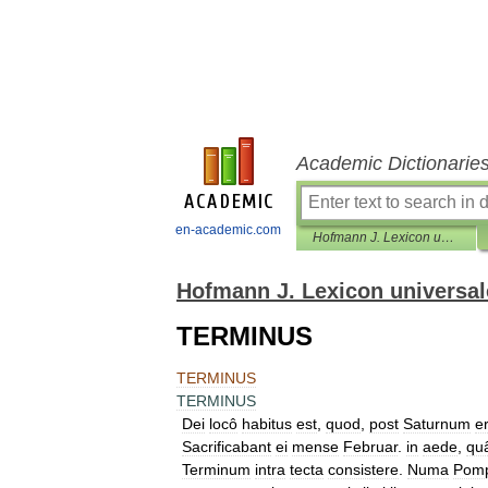
Academic Dictionarie
en-academic.com
Hofmann J. Lexicon universale
Hofmann J. Lexicon universal
TERMINUS
TERMINUS
TERMINUS
Dei
locô
habitus
est
,
quod
,
post
Saturnum
e
Sacrificabant
ei
mense
Februar
.
in
aede
,
qu
Terminum
intra
tecta
consistere
.
Numa
Pomp