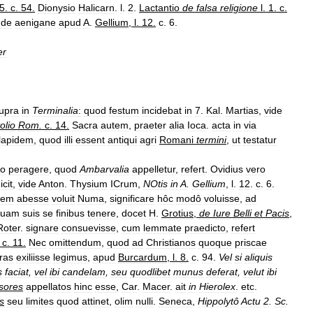
5
.
c
.
54
.
Dionysio
Halicarn
.
l
.
2
.
Lactantio
de
falsa
religione
l
.
1
.
c
.
de
aenigane
apud
A
.
Gellium
,
l
.
12
.
c
.
6
.
er
upra
in
Terminalia
:
quod
festum
incidebat
in
7
.
Kal
.
Martias
,
vide
olio
Rom
.
c
.
14
.
Sacra
autem
,
praeter
alia
Ioca
.
acta
in
via
lapidem
,
quod
illi
essent
antiqui
agri
Romani
termini
,
ut
testatur
co
peragere
,
quod
Ambarvalia
appelletur
,
refert
.
Ovidius
vero
icit
,
vide
Anton
.
Thysium
ICrum
,
NOtis
in
A
.
Gellium
,
l
.
12
.
c
.
6
.
nem
abesse
voluit
Numa
,
significare
hôc
modô
voluisse
,
ad
quam
suis
se
finibus
tenere
,
docet
H
.
Grotius
,
de
Iure
Belli
et
Pacis
,
Roter
.
signare
consuevisse
,
cum
lemmate
praedicto
,
refert
,
c
.
11
.
Nec
omittendum
,
quod
ad
Christianos
quoque
priscae
uras
exiliisse
legimus
,
apud
Burcardum
,
l
.
8
.
c
.
94
.
Vel
si
aliquis
s
faciat
,
vel
ibi
candelam
,
seu
quodlibet
munus
deferat
,
velut
ibi
sores
appellatos
hinc
esse
,
Car
.
Macer
.
ait
in
Hierolex
.
etc
.
s
seu
limites
quod
attinet
,
olim
nulli
.
Seneca
,
Hippolytô
Actu
2
.
Sc
.