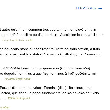
TERMISSUS
t autre qu’un nom commun très couramment employé en latin
 propriété foncière ou d’un territoire. Aussi bien le dieu a t il pour
 …
Encyclopédie Universelle
ns boundary stone but can refer to:*Terminal train station, a train
rminus, a terminal bus station *Terminus (mythology), a Roman god
u: SINTAGMA terminus ante quem non (izg. ȃnte kèm nȏn)
ao dogoditi; terminus a quo (izg. terminus ȃ kvȏ) početni termin,
… …
Hrvatski jezični portal
ara el dios romano, véase Término (dios). Terminus es un
a Láctea, que tiene un papel fundamental en las novelas del Ciclo
la… …
Wikipedia Español
кипедия