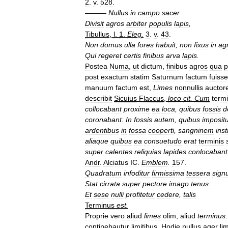
2
.
v
.
528
.
———
Nullus
in
campo
sacer
Divisit
agros
arbiter
populis
lapis
,
Tibullus
,
l
.
1
.
Eleg
.
3
.
v
.
43
.
Non
domus
ulla
fores
habuit
,
non
fixus
in
agr
Qui
regeret
certis
finibus
arva
lapis
.
Postea
Numa
,
ut
dictum
,
finibus
agros
qua
p
post
exactum
statim
Saturnum
factum
fuisse
manuum
factum
est
,
Limes
nonnullis
auctor
describit
Sicuius
Flaccus
,
loco
cit
.
Cum
term
collocabant
proxime
ea
loca
,
quibus
fossis
d
coronabant:
In
fossis
autem
,
quibus
impositu
ardentibus
in
fossa
cooperti
,
sangninem
inst
aliaque
quibus
ea
consuetudo
erat
terminis
super
calentes
reliquias
lapides
conlocabant
Andr
.
Alciatus
IC
.
Emblem
.
157
.
Quadratum
infoditur
firmissima
tessera
sign
Stat
cirrata
super
pectore
imago
tenus:
Et
sese
nulli
profitetur
cedere
,
talis
Terminus
est
.
Proprie
vero
aliud
limes
olim
,
aliud
terminus
continebautur
limitibus
.
Hodie
nullus
ager
li