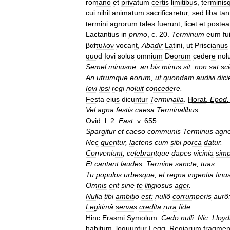
romano
et
privatum
certis
limitibus
,
terminis
cui
nihil
animatum
sacrificaretur
,
sed
liba
ta
termini
agrorum
tales
fuerunt
,
licet
et
postea
Lactantius
in
primo
,
c
.
20
.
Terminum
eum
fu
βαίτυλον
vocant
,
Abadir
Latini
,
ut
Priscianus
quod
Iovi
solus
omnium
Deorum
cedere
nolu
Semel
minusne
,
an
bis
minus
sit
,
non
sat
sc
An
utrumque
eorum
,
ut
quondam
audivi
dici
Iovi
ipsi
regi
noluit
concedere
.
Festa
eius
dicuntur
Terminalia
.
Horat
.
Epod
Vel
agna
festis
caesa
Terminalibus
.
Ovid
.
l
.
2
.
Fast
.
v
.
655
.
Spargitur
et
caeso
communis
Terminus
agno
Nec
queritur
,
lactens
cum
sibi
porca
datur
.
Conveniunt
,
celebrantque
dapes
vicinia
simp
Et
cantant
laudes
,
Termine
sancte
,
tuas
.
Tu
populos
urbesque
,
et
regna
ingentia
finu
Omnis
erit
sine
te
litigiosus
ager
.
Nulla
tibi
ambitio
est:
nullô
corrumperis
aurô
Legitimâ
servas
credita
rura
fide
.
Hinc
Erasmi
Symolum:
Cedo
nulli
.
Nic
.
Lloyd
habitum
,
loquuntur
Legg
.
Regiarum
fragmen