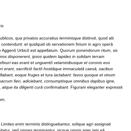
is
ublicos
,
qua
privatos
accuratius
terminisque
distinxit
,
quod
alii
contendunt:
et
quidquid
ob
servationem
finium
in
agro
operâ
e
Aggenô
Urbicô
est
appellatum
.
Quorum
ponendorum
ritum
,
sic
inos
disponerent
,
ipsos
quidem
lapides
in
solidam
terram
efixuri
eas
erant
et
unguentô
velaminibusque
et
coronis
eos
ri
erant
,
sacrificiô
factô
hostiâque
immaculatâ
caesâ
,
sacibus
illabant
,
eoque
fruges
et
tura
iactabant:
favos
quoque
et
vinum
sacrum
fieri
,
adiciebant
,
consumptisque
omnibus
dapibus
igne
,
,
atque
ita
diligenti
curâ
confirmabant
.
Figuram
eleganter
expressit
um
,
.
Limites
enim
terminis
distinguebantur
,
solique
agri
assignati
mitatur
,
sed
omnes
terminantur
,
sicque
omnis
ager
iam
eâ