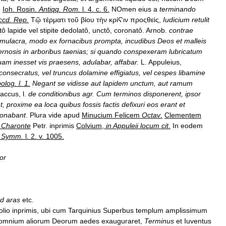
e
Ioh
.
Rosin
.
Antiqq
.
Rom
.
l
.
4
.
c
.
6
.
NOmen
eius
a
terminando
ccd
.
Rep
.
Τῷ
τέρματι
τοῦ
βίου
τὴν
κρίϚιν
προςθεὶς
,
Iudicium
retulit
tô
lapide
vel
stipite
dedolatô
,
unctô
,
coronatô
.
Arnob
.
contrae
imulacra
,
modo
ex
fornacibus
prompta
,
incudibus
Deos
et
malleis
ernosis
in
arboribus
taenias
;
si
quando
conspexeram
lubricatum
uam
inesset
vis
praesens
,
adulabar
,
affabar
.
L
.
Appuleius
,
consecratus
,
vel
truncus
dolamine
effigiatus
,
vel
cespes
libamine
olog
.
l
.
1
.
Negant
se
vidisse
aut
lapidem
unctum
,
aut
ramum
laccus
,
l
.
de
conditionibus
agr
.
Cum
terminos
disponerent
,
ipsor
t
,
proxime
ea
loca
quibus
fossis
factis
defixuri
eos
erant
et
ronabant
.
Plura
vide
apud
Minucium
Felicem
Octav
.
Clementem
Charonte
Petr
.
inprimis
Colvium
,
in
Appuleii
locum
cit
.
In
eodem
Symm
.
l
.
2
.
v
.
1005
.
or
d
aras
etc
.
olio
inprimis
,
ubi
cum
Tarquinius
Superbus
templum
amplissimum
omnium
aliorum
Deorum
aedes
exauguraret
,
Terminus
et
Iuventus