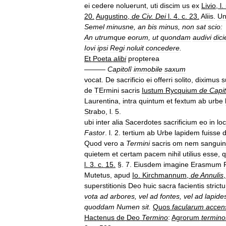
ei
cedere
noluerunt
,
uti
discim
us
ex
Livio
,
l
.
20
.
Augustino
,
de
Civ
.
Dei
l
.
4
.
c
.
23
.
Aliis
.
Un
Semel
minusne
,
an
bis
minus
,
non
sat
scio:
An
utrumque
eorum
,
ut
quondam
audivi
dici
Iovi
ipsi
Regi
noluit
concedere
.
Et
Poeta
alibi
propterea
———
Capitolî
immobile
saxum
vocat
.
De
sacrificio
ei
offerri
solito
,
diximus
s
de
TErmini
sacris
Iustum
Rycquium
de
Capit
Laurentina
,
intra
quintum
et
fextum
ab
urbe
Strabo
,
l
.
5
.
ubi
inter
alia
Sacerdotes
sacrificium
eo
in
lo
Fastor
.
l
.
2
.
tertium
ab
Urbe
lapidem
fuisse
d
Quod
vero
a
Termini
sacris
om
nem
sangui
quietem
et
certam
pacem
nihil
utilius
esse
,
l
.
3
.
c
.
15
.
§.
7
.
Eiusdem
imagine
Erasmum
Mutetus
,
apud
Io
.
Kirchmannum
,
de
Annulis
superstitionis
Deo
huic
sacra
facientis
strict
vota
ad
arbores
,
vel
ad
fontes
,
vel
ad
lapide
quoddam
Numen
sit
.
Quos
facularum
accen
Hactenus
de
Deo
Termino
:
Agrorum
termino